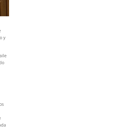
e
o y
aile
ado
dos
e
ada