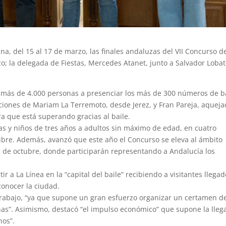
na, del 15 al 17 de marzo, las finales andaluzas del VII Concurso d
co; la delegada de Fiestas, Mercedes Atanet, junto a Salvador Lobat
.
 más de 4.000 personas a presenciar los más de 300 números de b
ciones de Mariam La Terremoto, desde Jerez, y Fran Pareja, aquej
a que está superando gracias al baile.
s y niños de tres años a adultos sin máximo de edad, en cuatro
 libre. Además, avanzó que este año el Concurso se eleva al ámbito
13 de octubre, donde participarán representando a Andalucía los
ir a La Línea en la “capital del baile” recibiendo a visitantes llega
onocer la ciudad.
rabajo, “ya que supone un gran esfuerzo organizar un certamen d
onas”. Asimismo, destacó “el impulso económico” que supone la lleg
nos”.