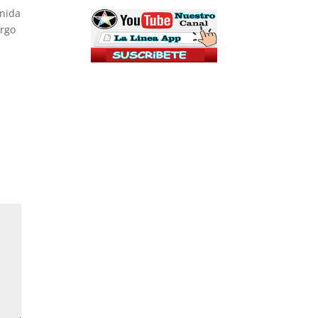
enida
argo