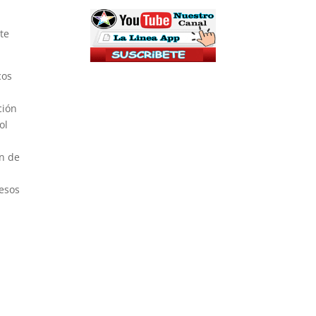
te
cos
ción
ol
ón de
cesos