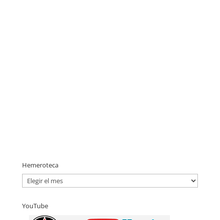
Hemeroteca
H
e
m
YouTube
e