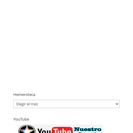
Hemeroteca
H
e
m
YouTube
e
r