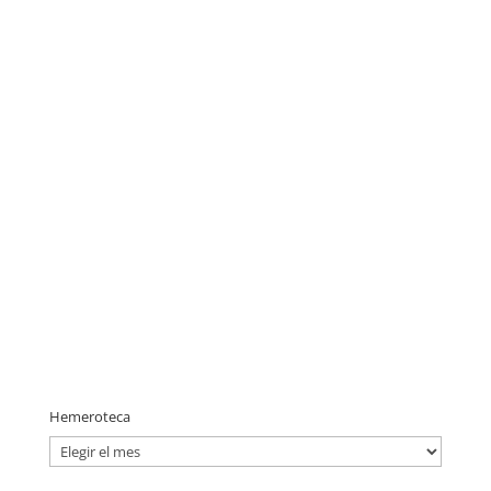
Hemeroteca
H
e